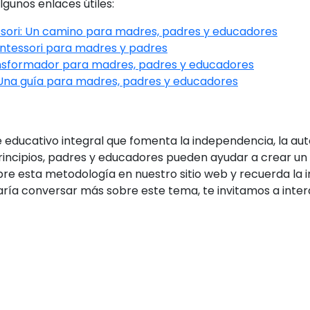
lgunos enlaces útiles:
essori: Un camino para madres, padres y educadores
ontessori para madres y padres
nsformador para madres, padres y educadores
Una guía para madres, padres y educadores
educativo integral que fomenta la independencia, la auto
principios, padres y educadores pueden ayudar a crear u
bre esta metodología en nuestro sitio web y recuerda la 
staría conversar más sobre este tema, te invitamos a inte